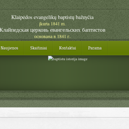
Klaipėdos evangelikų baptistų bažnyčia
įkurta 1841 m.
Клайпедская церковь евангельских баптистов
основана в 1841 г.
Naujienos
Skaitiniai
Kontaktai
Parama