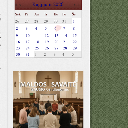
Rugpjūtis
2026
«
<
>
»
,
Sek
Pi
An
Tr
Ke
Pe
Še
ų
26
27
28
29
30
31
1
2
3
4
5
6
7
8
ę
9
10
11
12
13
14
15
V
16
17
18
19
20
21
22
s
23
24
25
26
27
28
29
30
31
1
2
3
4
5
s