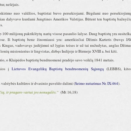
ur, nešėjais.
siskirimo nuo valdžios, baptistai buvo persekiojami. Bėgdami nuo persekiojimų
liau dalyvavo kurdami Jungtines Amerikos Valstijas. Būtent ten baptistų bažnyči
s.
100 milijonų pakrikštytų narių visose pasaulio šalyse. Daug baptistų yra susitelk
jose. Iš baptistų bene žinomiausi yra: amerikiečiai Džimis Karteris (buvęs JA
s Kingas, vadovavęs judėjimui už lygias teises ir už tai nužudytas, anglas Džima
onių misionierius ir lingvistas, dirbęs Indijoje ir Birmoje XVIII a. bei kiti.
urio, o Klaipėdos baptistų bendruomenė pradėjo savo veiklą 1841 metais.
usios į
Lietuvos Evangelikų Baptistų bendruomenių Sąjungą
(LEBBS), kito
valstybės kultūros ir dvasinio paveldo dalimi (
Seimo nutarimas Nr. IX-464
).
čią, ir pragaro vartai jos nenugalės.“
(Mt 16,18)