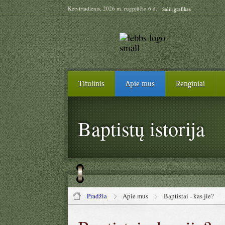
Ketvirtadienis, 2026 m. rugpjūčio 6 d.
Salių grafikas
Titulinis
Apie mus
Renginiai
Baptistų istorija
Pradžia
Apie mus
Baptistai - kas jie?