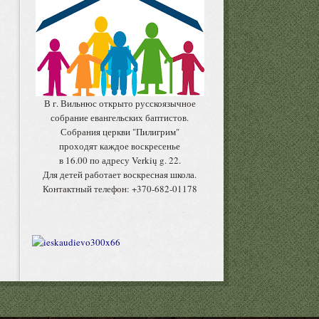
В г. Вильнюс открыто русскоязычное
собрание евангельских баптистов.
Собрания церкви "Пилигрим"
проходят каждое воскресенье
в 16.00 по адресу Verkių g. 22.
Для детей работает воскресная школа.
Контактный телефон: +370-682-01178