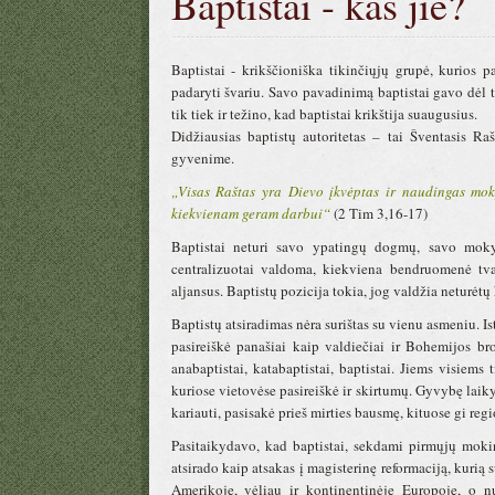
Baptistai - kas jie?
Baptistai - krikščioniška tikinčiųjų grupė, kurios 
padaryti švariu. Savo pavadinimą baptistai gavo dėl to
tik tiek ir težino, kad baptistai krikštija suaugusius.
Didžiausias baptistų autoritetas – tai Šventasis Ra
gyvenime.
„Visas Raštas yra Dievo įkvėptas ir naudingas mokyt
kiekvienam geram darbui“
(2 Tim 3,16-17)
Baptistai neturi savo ypatingų dogmų, savo moky
centralizuotai valdoma, kiekviena bendruomenė tvar
aljansus. Baptistų pozicija tokia, jog valdžia neturėtų 
Baptistų atsiradimas nėra surištas su vienu asmeniu. I
pasireiškė panašiai kaip valdiečiai ir Bohemijos br
anabaptistai, katabaptistai, baptistai. Jiems visiem
kuriose vietovėse pasireiškė ir skirtumų. Gyvybę laiky
kariauti, pasisakė prieš mirties bausmę, kituose gi r
Pasitaikydavo, kad baptistai, sekdami pirmųjų moki
atsirado kaip atsakas į magisterinę reformaciją, kurią 
Amerikoje, vėliau ir kontinentinėje Europoje, o nu