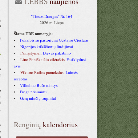
LEBBS
 naujienos
"Tiesos Draugas" Nr. 164
,
2026 m. Liepa
s
Šiame TDE numeryje:
e
•
Pokalbis su pastoriumi Gustawu Cieślaru
•
Nigerijos krikščionių liudijimai
•
Pamąstymui.
Dievas pakabino
s
•
Lino Poniškaičio eilėraštis.
Pasiklydusi
avis
a
•
Viktoro Railos pamokslas
.
Laimės
r
receptas
•
Vilhelmo Bušo mintys
e
•
Proga prisiminti
:
•
Gerų minčių trupiniai
i
,
Renginių
 kalendorius
s
,
s