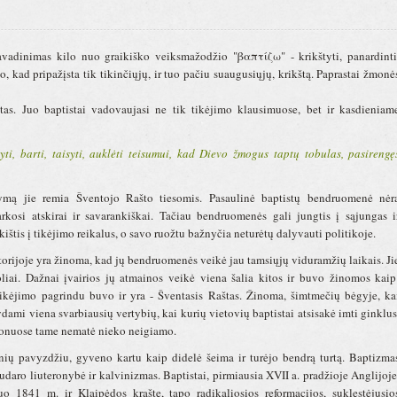
pavadinimas kilo nuo graikiško veiksmažodžio "βαπτίζω" - krikštyti, panardinti
, kad pripažįsta tik tikinčiųjų, ir tuo pačiu suaugusiųjų, krikštą. Paprastai žmonė
štas. Juo baptistai vadovaujasi ne tik tikėjimo klausimuose, bet ir kasdieniam
i, barti, taisyti, auklėti teisumui, kad Dievo žmogus taptų tobulas, pasirengę
mą jie remia Šventojo Rašto tiesomis. Pasaulinė baptistų bendruomenė nėr
kosi atskirai ir savarankiškai. Tačiau bendruomenės gali jungtis į sąjungas i
kištis į tikėjimo reikalus, o savo ruožtu bažnyčia neturėtų dalyvauti politikoje.
storijoje yra žinoma, kad jų bendruomenės veikė jau tamsiųjų viduramžių laikais. Ji
oliai. Dažnai įvairios jų atmainos veikė viena šalia kitos ir buvo žinomos kaip
s tikėjimo pagrindu buvo ir yra - Šventasis Raštas. Žinoma, šimtmečių bėgyje, ka
dami viena svarbiausių vertybių, kai kurių vietovių baptistai atsisakė imti ginklus
egionuose tame nematė nieko neigiamo.
nių pavyzdžiu, gyveno kartu kaip didelė šeima ir turėjo bendrą turtą. Baptizma
sudaro liuteronybė ir kalvinizmas. Baptistai, pirmiausia XVII a. pradžioje Anglijoje
o 1841 m. ir Klaipėdos krašte, tapo radikaliosios reformacijos, suklestėjusio