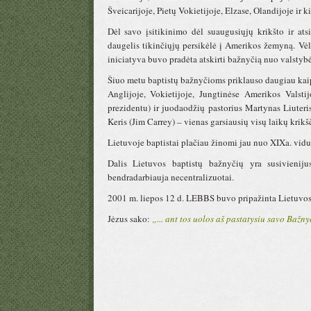
Šveicarijoje, Pietų Vokietijoje, Elzase, Olandijoje ir kit
Dėl savo įsitikinimo dėl suaugusiųjų krikšto ir at
daugelis tikinčiųjų persikėlė į Amerikos žemyną. Vė
iniciatyva buvo pradėta atskirti bažnyčią nuo valstybė
Šiuo metu baptistų bažnyčioms priklauso daugiau kaip 
Anglijoje, Vokietijoje, Jungtinėse Amerikos Valsti
prezidentu) ir juodaodžių pastorius Martynas Liuteri
Keris (Jim Carrey) – vienas garsiausių visų laikų krikšči
Lietuvoje baptistai plačiau žinomi jau nuo XIXa. vid
Dalis Lietuvos baptistų bažnyčių yra susivienij
bendradarbiauja necentralizuotai.
2001 m. liepos 12 d. LEBBS buvo pripažinta Lietuvos 
Jėzus sako:
„... ant tos uolos aš pastatysiu savo Bažny