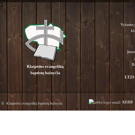
Vytauto 
kl
Įmon
B
Klaipėdos evangelikų
baptistų bažnyčia
LT23 
KEBB
© Klaipėdos evangelikų baptistų bažnyčia