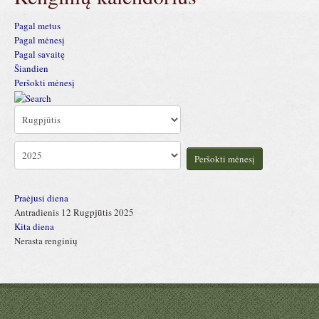
Pagal metus
Pagal mėnesį
Pagal savaitę
Šiandien
Peršokti mėnesį
Peršokti mėnesį
Praėjusi diena
Antradienis 12 Rugpjūtis 2025
Kita diena
Nerasta renginių