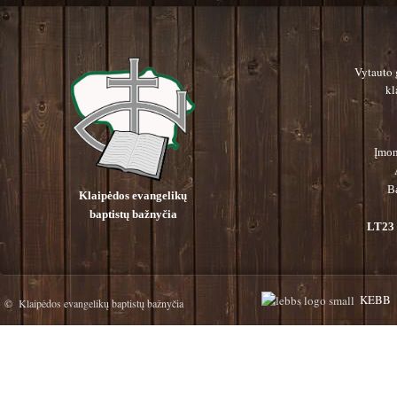
Vytauto 
kl
Įmon
B
Klaipėdos evangelikų
baptistų bažnyčia
LT23 
KEBB
© Klaipėdos evangelikų baptistų bažnyčia