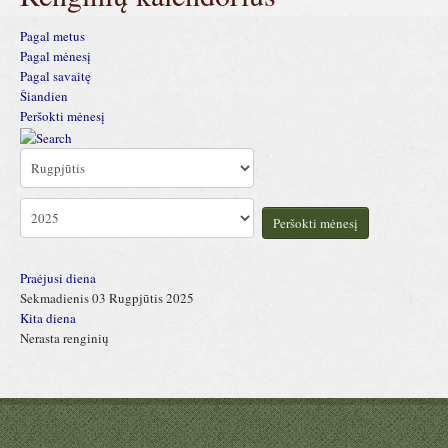
Pagal metus
Pagal mėnesį
Pagal savaitę
Šiandien
Peršokti mėnesį
Peršokti mėnesį
Praėjusi diena
Sekmadienis 03 Rugpjūtis 2025
Kita diena
Nerasta renginių