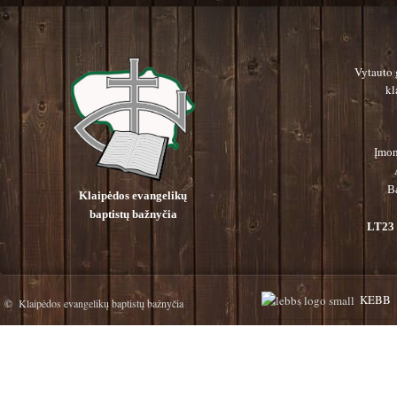
Vytauto 
kl
Įmon
B
Klaipėdos evangelikų
baptistų bažnyčia
LT23 
KEBB
© Klaipėdos evangelikų baptistų bažnyčia