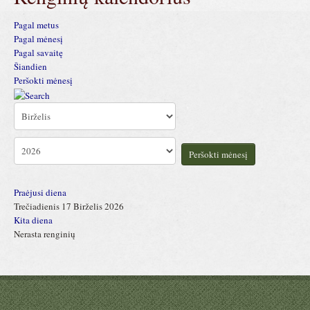
Pagal metus
Pagal mėnesį
Pagal savaitę
Šiandien
Peršokti mėnesį
Peršokti mėnesį
Praėjusi diena
Trečiadienis 17 Birželis 2026
Kita diena
Nerasta renginių