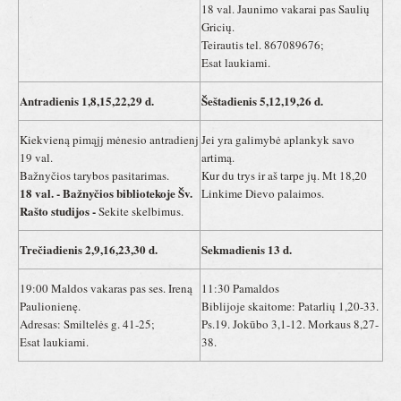
18 val. Jaunimo vakarai pas Saulių
Gricių.
Teirautis tel. 867089676;
Esat laukiami.
Antradienis 1,8,15,22,29 d.
Šeštadienis 5,12,19,26 d.
Kiekvieną pimąjj mėnesio antradienj
Jei yra galimybė aplankyk savo
19 val.
artimą.
Bažnyčios tarybos pasitarimas.
Kur du trys ir aš tarpe jų. Mt 18,20
18 val. - Bažnyčios bibliotekoje Šv.
Linkime Dievo palaimos.
Rašto studijos -
Sekite skelbimus.
Trečiadienis 2,9,16,23,30 d.
Sekmadienis 13 d.
19:00 Maldos vakaras pas ses. Ireną
11:30 Pamaldos
Paulionienę.
Biblijoje skaitome: Patarlių 1,20-33.
Adresas: Smiltelės g. 41-25;
Ps.19. Jokūbo 3,1-12. Morkaus 8,27-
Esat laukiami.
38.