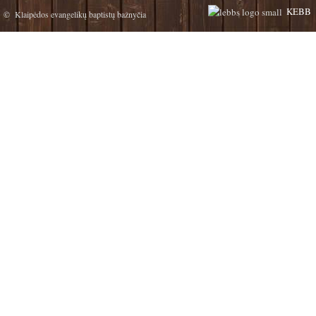
KEBB
© Klaipėdos evangelikų baptistų bažnyčia