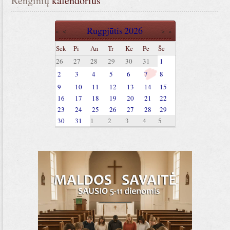
Renginių
 kalendorius
Rugpjūtis
2026
«
<
>
»
Sek
Pi
An
Tr
Ke
Pe
Še
26
27
28
29
30
31
1
2
3
4
5
6
7
8
9
10
11
12
13
14
15
16
17
18
19
20
21
22
23
24
25
26
27
28
29
30
31
1
2
3
4
5