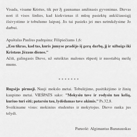
Visada, visame Kristus, tik per Jj gaunamas amžinasis gyvenimas. Dievas
nori iš visos širdies, kad kiekvienas iš mūsų pasiektų aukščiausiąjį
išsivystimo ir tobulumo laipsnį. Jis tai pasieks jei mes netrukdysime Jo
darbui.
Apaštalas Paulius padrąsina: Filipiečiams 1,6:
„Esu tikras, kad tas, kuris jumyse pradėjo šį gerą darbą, jį ir užbaigs iki
Kristaus Jėzaus dienos."
Ačiū, galingasis Dieve, už suteiktas malones rūpestį ir nuostabią meilę
mums.
* * * * * * *
Rugsėjo pirmoji.
Nauji mokslo metai. Tobulėjimo, pasitikėjimo ir žinių
"Mokysiu tave ir rodysiu tau kelią,
kaupimo metai. VIEŠPATS sako:
kuriuo turi eiti; patarsiu tau, lydėdamas tave akimis."
Ps.32,8.
Sveikiname visus: mokinius studentus ir mokytojus. Dievo ranka jus
telydi.
Paruošė: Algimantas Baranauskas