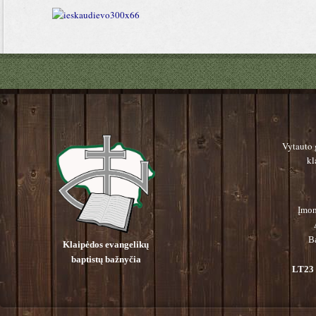
Vytauto 
kl
Įmon
B
Klaipėdos evangelikų
baptistų bažnyčia
LT23 