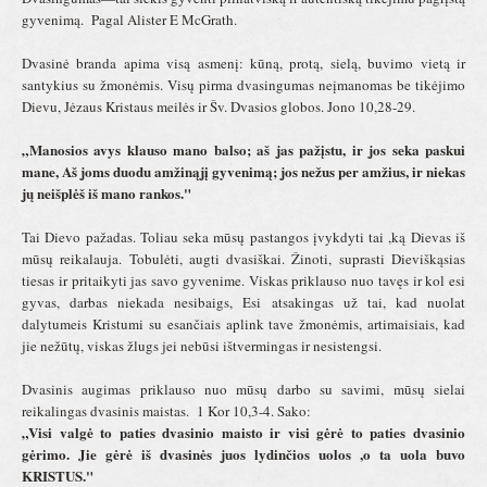
gyvenimą. Pagal Alister E McGrath.
Dvasinė branda apima visą asmenį: kūną, protą, sielą, buvimo vietą ir
santykius su žmonėmis. Visų pirma dvasingumas neįmanomas be tikėjimo
Dievu, Jėzaus Kristaus meilės ir Šv. Dvasios globos. Jono 10,28-29.
„Manosios avys klauso mano balso; aš jas pažįstu, ir jos seka paskui
mane, Aš joms duodu amžinąjį gyvenimą; jos nežus per amžius, ir niekas
jų neišplėš iš mano rankos."
Tai Dievo pažadas. Toliau seka mūsų pastangos įvykdyti tai ,ką Dievas iš
mūsų reikalauja. Tobulėti, augti dvasiškai. Žinoti, suprasti Dieviškąsias
tiesas ir pritaikyti jas savo gyvenime. Viskas priklauso nuo tavęs ir kol esi
gyvas, darbas niekada nesibaigs, Esi atsakingas už tai, kad nuolat
dalytumeis Kristumi su esančiais aplink tave žmonėmis, artimaisiais, kad
jie nežūtų, viskas žlugs jei nebūsi ištvermingas ir nesistengsi.
Dvasinis augimas priklauso nuo mūsų darbo su savimi, mūsų sielai
reikalingas dvasinis maistas. 1 Kor 10,3-4. Sako:
„Visi valgė to paties dvasinio maisto ir visi gėrė to paties dvasinio
gėrimo. Jie gėrė iš dvasinės juos lydinčios uolos ,o ta uola buvo
KRISTUS."