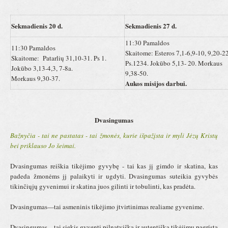
Sekmadienis 20 d.
Sekmadienis 27 d.
11:30 Pamaldos
11:30 Pamaldos
Skaitome: Esteros 7,1-6,9-10, 9,20-22
Skaitome: Patarlių 31,10-31. Ps 1.
Ps.1234. Jokūbo 5,13- 20. Morkaus
Jokūbo 3,13-4,3, 7-8a.
9,38-50.
Morkaus 9,30-37.
Aukos misijos darbui.
Dvasingumas
Bažnyčia - tai ne pastatas - tai žmonės, kurie išpažįsta ir myli Jėzų Kristų
bei priklauso Jo šeimai.
Dvasingumas reiškia tikėjimo gyvybę - tai kas jį gimdo ir skatina, kas
padeda žmonėms jj palaikyti ir ugdyti. Dvasingumas suteikia gyvybės
tikinčiųjų gyvenimui ir skatina juos gilinti ir tobulinti, kas pradėta.
Dvasingumas—tai asmeninis tikėjimo jtvirtinimas realiame gyvenime.
Dvasingumas—tai siekis gyventi pilnatvišką ir autentišką tikėjimu pagrįstą