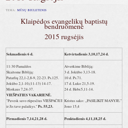
TEMA:
MŪSŲ BIULETENIS
Klaipėdos evangelikų baptistų
bendruomenė
2015 rugsėjis
Sekmadienis 6 d.
Ketvirtadienis 3,10,17,24 d.
11:30 Pamaldos
Atverkime Bibliją:
Skaitome Bibliją:
3 d. Jokūbo 3,13-18.
Patarlių 22,1-2,8-9, 22-23. Ps.125.
10 d. Ps.71.
Jokūbo 2,1-10,(11-13) 14-17.
17 d. Luko 21,5-19.
Morkaus 7,24-37.
24 d. Hebr.5,11-14.
VIEŠPATIES VAKARIENĖ.
"Pavesk savo rūpesčius VIEŠPAČIUI
Kristus sako: „PASILIKIT MANYJE."
Ps. 55,23.
ir Jis tave palaikys."
Jono 15,4
Pirmadienis 7,14,21,28 d.
Penktadienis 4,11,18,25 d.