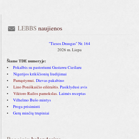
LEBBS
 naujienos
"Tiesos Draugas" Nr. 164
2026 m. Liepa
Šiame TDE numeryje:
•
Pokalbis su pastoriumi Gustawu Cieślaru
•
Nigerijos krikščionių liudijimai
•
Pamąstymui.
Dievas pakabino
•
Lino Poniškaičio eilėraštis.
Pasiklydusi avis
•
Viktoro Railos pamokslas
.
Laimės receptas
•
Vilhelmo Bušo mintys
•
Proga prisiminti
•
Gerų minčių trupiniai